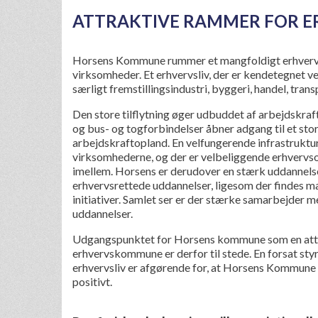
ATTRAKTIVE RAMMER FOR E
Horsens Kommune rummer et mangfoldigt erhverv
virksomheder. Et erhvervsliv, der er kendetegnet v
særligt fremstillingsindustri, byggeri, handel, trans
Den store tilflytning øger udbuddet af arbejdskr
og bus- og togforbindelser åbner adgang til et stor
arbejdskraftopland. En velfungerende infrastruktur
virksomhederne, og der er velbeliggende erhverv
imellem. Horsens er derudover en stærk uddanne
erhvervsrettede uddannelser, ligesom der findes 
initiativer. Samlet ser er der stærke samarbejder 
uddannelser.
Udgangspunktet for Horsens kommune som en att
erhvervskommune er derfor til stede. En forsat styr
erhvervsliv er afgørende for, at Horsens Kommune f
positivt.