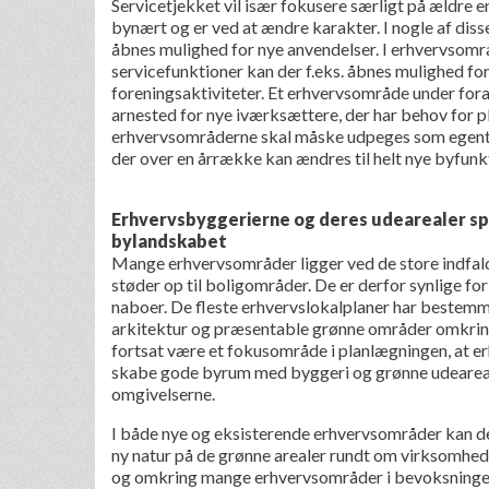
Servicetjekket vil især fokusere særligt på ældre 
bynært og er ved at ændre karakter. I nogle af dis
åbnes mulighed for nye anvendelser. I erhvervsom
servicefunktioner kan der f.eks. åbnes mulighed for
foreningsaktiviteter. Et erhvervsområde under for
arnested for nye iværksættere, der har behov for pl
erhvervsområderne skal måske udpeges som egen
der over en årrække kan ændres til helt nye byfunk
Erhvervsbyggerierne og deres udearealer spill
bylandskabet
Mange erhvervsområder ligger ved de store indfald
støder op til boligområder. De er derfor synlige f
naboer. De fleste erhvervslokalplaner har bestemme
arkitektur og præsentable grønne områder omkring
fortsat være et fokusområde i planlægningen, at er
skabe gode byrum med byggeri og grønne udearealer
omgivelserne.
I både nye og eksisterende erhvervsområder kan de
ny natur på de grønne arealer rundt om virksomhede
og omkring mange erhvervsområder i bevoksninger,