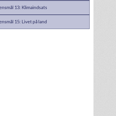
densmål 13: Klimaindsats
ensmål 15: Livet på land