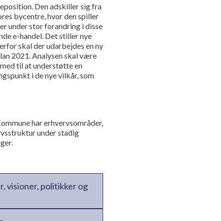
position. Den adskiller sig fra
ores bycentre, hvor den spiller
er under stor forandring i disse
de e-handel. Det stiller nye
Derfor skal der udarbejdes en ny
lan 2021. Analysen skal være
med til at understøtte en
ngspunkt i de nye vilkår, som
Kommune har erhvervsområder,
rvsstruktur under stadig
ger.
 visioner, politikker og