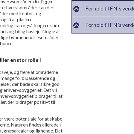
erhvervsområder, der ligger
se erhvervsområder kan der
Forhold til FN´s ver
råder med kontor- og
 også at placere
Forhold til FN´s verd
andring kan også fungere som
ads og billig husleje. Nogle af
tlige byomdannelsesområder,
tioner.
er en stor rolle i
sveje, og flere af områderne
or mange forbipasserende og
lser, der både skal sikre god
 erhvervsbyggeriet. Det vil
hvervsbyggeriet bidrager til at
, der bidrager positivt til
r være potentiale for at skabe
rne. Naturen findes allerede i
 græsarealer og lignende. Det