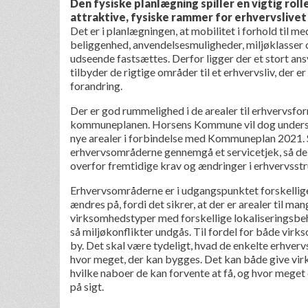
Den fysiske planlægning spiller en vigtig rolle 
attraktive, fysiske rammer for erhvervslivet
Det er i planlægningen, at mobilitet i forhold til m
beliggenhed, anvendelsesmuligheder, miljøklasser
udseende fastsættes. Derfor ligger der et stort ans
tilbyder de rigtige områder til et erhvervsliv, der er
forandring.
Der er god rummelighed i de arealer til erhvervsform
kommuneplanen. Horsens Kommune vil dog unders
nye arealer i forbindelse med Kommuneplan 2021. 
erhvervsområderne gennemgå et servicetjek, så de 
overfor fremtidige krav og ændringer i erhvervsstr
Erhvervsområderne er i udgangspunktet forskellige
ændres på, fordi det sikrer, at der er arealer til ma
virksomhedstyper med forskellige lokaliseringsbe
så miljøkonflikter undgås. Til fordel for både vi
by. Det skal være tydeligt, hvad de enkelte erhver
hvor meget, der kan bygges. Det kan både give vi
hvilke naboer de kan forvente at få, og hvor meget 
på sigt.