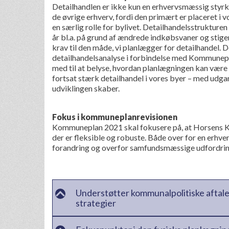
Detailhandlen er ikke kun en erhvervsmæssig styrke
de øvrige erhverv, fordi den primært er placeret i v
en særlig rolle for bylivet. Detailhandelsstrukturen 
år bl.a. på grund af ændrede indkøbsvaner og stigen
krav til den måde, vi planlægger for detailhandel. 
detailhandelsanalyse i forbindelse med Kommunep
med til at belyse, hvordan planlægningen kan være 
fortsat stærk detailhandel i vores byer – med udga
udviklingen skaber.
Fokus i kommuneplanrevisionen
Kommuneplan 2021 skal fokusere på, at Horsens 
der er fleksible og robuste. Både over for en erhve
forandring og overfor samfundsmæssige udfordrin
Understøtter kommunalpolitiske aftaler,
strategier