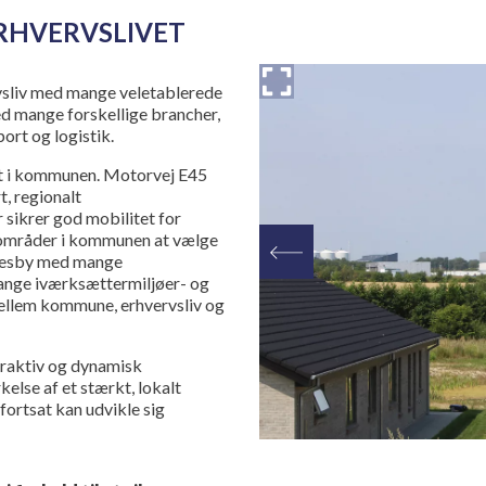
RHVERVSLIVET
sliv med mange veletablerede
ed mange forskellige brancher,
port og logistik.
aft i kommunen. Motorvej E45
t, regionalt
 sikrer god mobilitet for
sområder i kommunen at vælge
lsesby med mange
mange iværksættermiljøer- og
mellem kommune, erhvervsliv og
raktiv og dynamisk
kelse af et stærkt, lokalt
ortsat kan udvikle sig