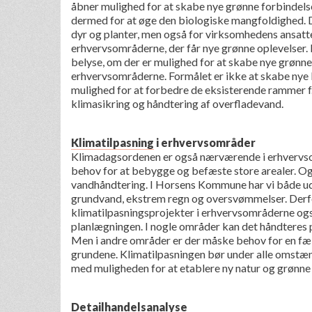
åbner mulighed for at skabe nye grønne forbindelse
dermed for at øge den biologiske mangfoldighed. De
dyr og planter, men også for virksomhedens ansatt
erhvervsområderne, der får nye grønne oplevelser.
belyse, om der er mulighed for at skabe nye grønne 
erhvervsområderne. Formålet er ikke at skabe nye 
mulighed for at forbedre de eksisterende rammer f.
klimasikring og håndtering af overfladevand.
Klimatilpasning
i erhvervsområder
Klimadagsordenen er også nærværende i erhvervso
behov for at bebygge og befæste store arealer. O
vandhåndtering. I Horsens Kommune har vi både u
grundvand, ekstrem regn og oversvømmelser. Derfo
klimatilpasningsprojekter i erhvervsområderne ogs
planlægningen. I nogle områder kan det håndteres 
Men i andre områder er der måske behov for en fæll
grundene. Klimatilpasningen bør under alle oms
med muligheden for at etablere ny natur og grønn
Detailhandelsanalyse