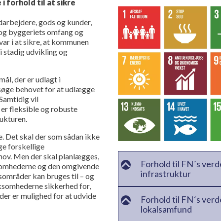
i forhold til at sikre
edarbejdere, gods og kunder,
 og byggeriets omfang og
var i at sikre, at kommunen
 i stadig udvikling og
ål, der er udlagt i
øge behovet for at udlægge
Samtidig vil
er fleksible og robuste
ukturen.
. Det skal der som sådan ikke
nge forskellige
hov. Men der skal planlægges,
Forhold til FN´s verd
rksomhederne og den omgivende
infrastruktur
vsområder kan bruges til – og
rksomhederne sikkerhed for,
der er mulighed for at udvide
Forhold til FN´s ver
lokalsamfund