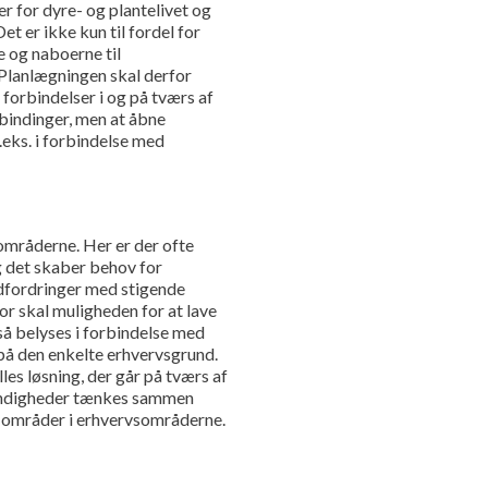
r for dyre- og plantelivet og
t er ikke kun til fordel for
e og naboerne til
 Planlægningen skal derfor
forbindelser i og på tværs af
bindinger, men at åbne
eks. i forbindelse med
mråderne. Her er der ofte
g det skaber behov for
dfordringer med stigende
r skal muligheden for at lave
å belyses i forbindelse med
på den enkelte erhvervsgrund.
es løsning, der går på tværs af
tændigheder tænkes sammen
e områder i erhvervsområderne.