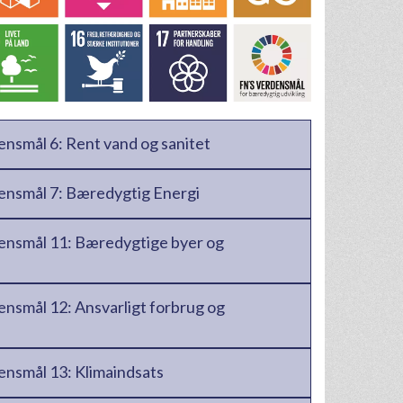
densmål 6: Rent vand og sanitet
densmål 7: Bæredygtig Energi
densmål 11: Bæredygtige byer og
densmål 12: Ansvarligt forbrug og
densmål 13: Klimaindsats