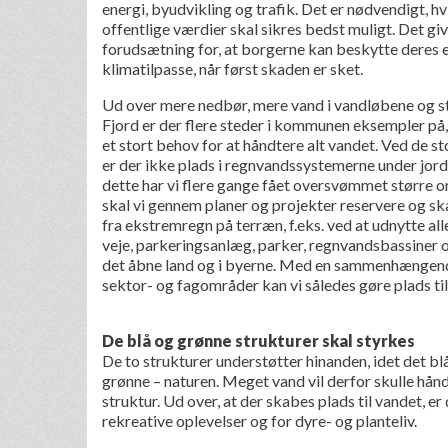
energi, byudvikling og trafik. Det er nødvendigt, 
offentlige værdier skal sikres bedst muligt. Det g
forudsætning for, at borgerne kan beskytte deres e
klimatilpasse, når først skaden er sket.
Ud over mere nedbør, mere vand i vandløbene og s
Fjord er der flere steder i kommunen eksempler på,
et stort behov for at håndtere alt vandet. Ved de 
er der ikke plads i regnvandssystemerne under jor
dette har vi flere gange fået oversvømmet større o
skal vi gennem planer og projekter reservere og sk
fra ekstremregn på terræn, f.eks. ved at udnytte a
veje, parkeringsanlæg, parker, regnvandsbassiner 
det åbne land og i byerne. Med en sammenhængend
sektor- og fagområder kan vi således gøre plads til
De blå og grønne strukturer skal styrkes
De to strukturer understøtter hinanden, idet det blå
grønne – naturen. Meget vand vil derfor skulle hån
struktur. Ud over, at der skabes plads til vandet, er
rekreative oplevelser og for dyre- og planteliv.