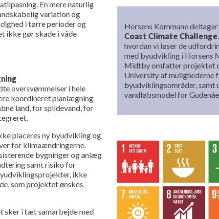
tilpasning. En mere naturlig
landskabelig variation og
ådighed i tørre perioder og
Horsens Kommune deltager i
et ikke gør skade i våde
Coast Climate Challenge
hvordan vi løser de udfordrin
med byudvikling i Horsens M
Midtby omfatter projektet 
University af mulighederne f
gning
byudviklingsområder, samt 
dte oversvømmelser i hele
vandløbsmodel for Gudenåe
re koordineret planlægning
åbne land, for spildevand, for
tegreret.
ikke placeres ny byudvikling og
over for klimaændringerne.
sisterende bygninger og anlæg
tering samt risiko for
byudviklingsprojekter, ikke
åde, som projektet ønskes
t sker i tæt samarbejde med