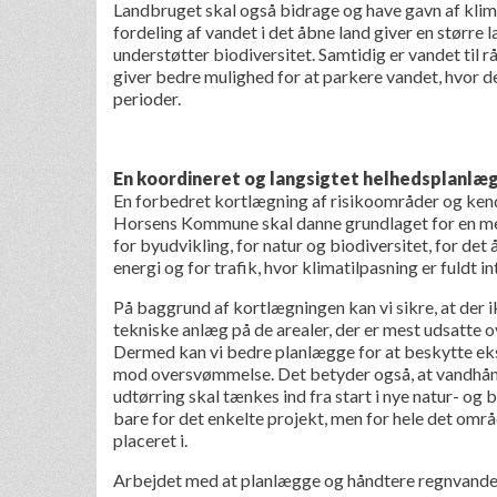
Landbruget skal også bidrage og have gavn af klima
fordeling af vandet i det åbne land giver en større 
understøtter biodiversitet. Samtidig er vandet til r
giver bedre mulighed for at parkere vandet, hvor d
perioder.
En koordineret og langsigtet helhedsplanlæ
En forbedret kortlægning af risikoområder og ken
Horsens Kommune skal danne grundlaget for en me
for byudvikling, for natur og biodiversitet, for det 
energi og for trafik, hvor klimatilpasning er fuldt in
På baggrund af kortlægningen kan vi sikre, at der 
tekniske anlæg på de arealer, der er mest udsatte 
Dermed kan vi bedre planlægge for at beskytte ek
mod oversvømmelse. Det betyder også, at vandhånd
udtørring skal tænkes ind fra start i nye natur- og 
bare for det enkelte projekt, men for hele det omr
placeret i.
Arbejdet med at planlægge og håndtere regnvande