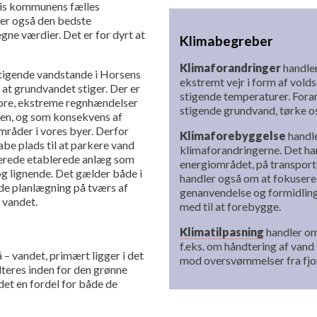
hvis kommunens fælles
iver også den bedste
gne værdier. Det er for dyrt at
Klimabegreber
Klimaforandringer
handler
tigende vandstande i Horsens
ekstremt vejr i form af vol
 at grundvandet stiger. Der er
stigende temperaturer. Fora
store, ekstreme regnhændelser
stigende grundvand, tørke o
den, og som konsekvens af
mråder i vores byer. Derfor
Klimaforebyggelse
handle
abe plads til at parkere vand
klimaforandringerne. Det ha
llerede etablerede anlæg som
energiområdet, på transpor
og lignende. Det gælder både i
handler også om at fokusere
e planlægning på tværs af
genanvendelse og formidlin
 vandet.
med til at forebygge.
Klimatilpasning
handler om
f.eks. om håndtering af vand
 – vandet, primært ligger i det
mod oversvømmelser fra fjo
dteres inden for den grønne
 det en fordel for både de