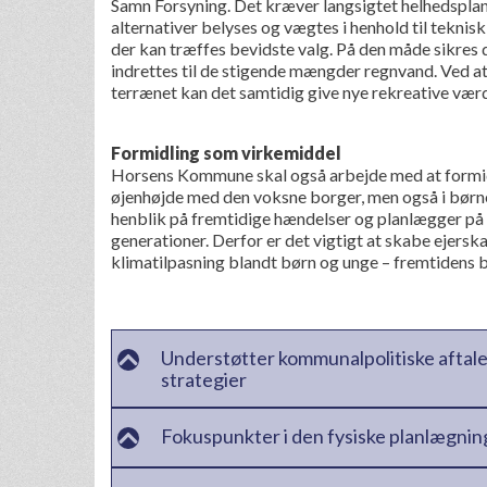
Samn Forsyning. Det kræver langsigtet helhedsplan
alternativer belyses og vægtes i henhold til tekni
der kan træffes bevidste valg. På den måde sikres
indrettes til de stigende mængder regnvand. Ved at
terrænet kan det samtidig give nye rekreative vær
Formidling som virkemiddel
Horsens Kommune skal også arbejde med at formidle
øjenhøjde med den voksne borger, men også i børn
henblik på fremtidige hændelser og planlægger p
generationer. Derfor er det vigtigt at skabe ejers
klimatilpasning blandt børn og unge – fremtidens
Understøtter kommunalpolitiske aftaler,
strategier
Fokuspunkter i den fysiske planlægnin