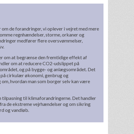
 om de forandringer, vi oplever i vejret med mere
dsomme regnhændelser, storme, orkaner og
ndringer medfører flere oversvømmelser,
sv.
r om at begrænse den fremtidige effekt af
ndler om at reducere CO2-udslippet på
tområdet, og på bygge- og anlægsområdet. Det
 på cirkulær økonomi, genbrug og
g om, hvordan man som borger selv kan være
 tilpasning til klimaforandringerne. Det handler
 fra de ekstreme vejrhændelser og om sikring
rd og vandløb.