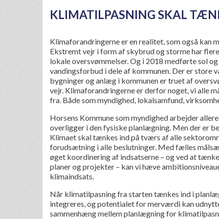
KLIMATILPASNING SKAL TÆNK
Klimaforandringerne er en realitet, som også ka
Ekstremt vejr i form af skybrud og storme har fle
lokale oversvømmelser. Og i 2018 medførte sol o
vandingsforbud i dele af kommunen. Der er store væ
bygninger og anlæg i kommunen er truet af oversv
vejr. Klimaforandringerne er derfor noget, vi alle m
fra. Både som myndighed, lokalsamfund, virksomhe
Horsens Kommune som myndighed arbejder allered
overligger i den fysiske planlægning. Men der er b
Klimaet skal tænkes ind på tværs af alle sektoro
forudsætning i alle beslutninger. Med fælles målsæ
øget koordinering af indsatserne – og ved at tænke k
planer og projekter – kan vi hæve ambitionsnivea
klimaindsats.
Når klimatilpasning fra starten tænkes ind i planlæ
integreres, og potentialet for merværdi kan udnyt
sammenhæng mellem planlægning for klimatilpasnin