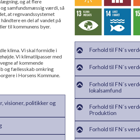
lægning, og at flere
sk og samfundsmæssig værdi, så
 det, at regnvandssystemet
 håndtere en del af vandet på
dier til kommunens byer.
Forhold til FN´s ver
 klima. Vi skal formidle i
ehøjde. Vi klimatilpasser med
å vegne af kommende
Forhold til FN´s ver
kab og fællesskab omkring
 borgere i Horsens Kommune.
Forhold til FN´s ver
lokalsamfund
 visioner, politikker og
Forhold til FN´s ver
Produktion
g
Forhold til FN´s ver