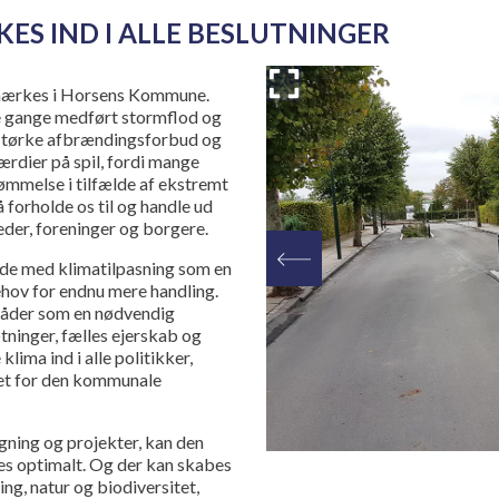
ES IND I ALLE BESLUTNINGER
n mærkes i Horsens Kommune.
re gange medført stormflod og
g tørke afbrændingsforbud og
rdier på spil, fordi mange
ømmelse i tilfælde af ekstremt
å forholde os til og handle ud
der, foreninger og borgere.
e med klimatilpasning som en
ehov for endnu mere handling.
mråder som en nødvendig
tninger, fælles ejerskab og
lima ind i alle politikker,
uet for den kommunale
gning og projekter, kan den
tes optimalt. Og der kan skabes
g, natur og biodiversitet,